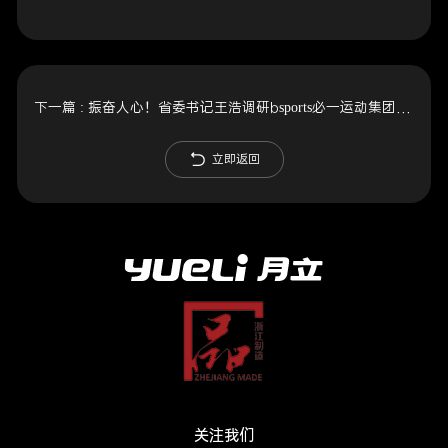
下一篇 :
振奋人心！省委书记王浩调研bsports必一运动集团，点赞创新引领“朝阳产业”
立即返回
关注我们