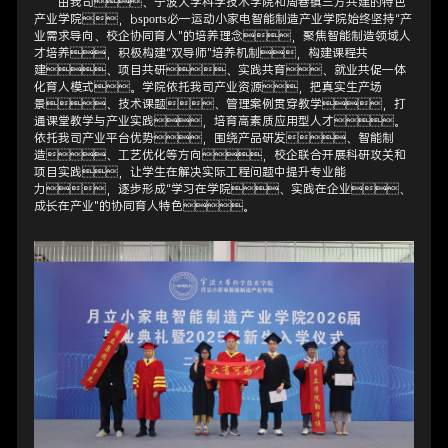
由我司、宁波大学科学技术学院和周巷镇三方共建的特色
产业学院，bsports必一运动小家电智能制造产业学院始终坚持“产
业需求导向、校企协同育人”的培养理念，聚焦智能制造领域人
才培养，积极构建“双导师”培养机制，构建课程共
建、项目共研、实践共育、就业共促一体
化育人模式。学院依托我司产业资源，把真实生产场
景、技术课题、管理案例贯穿教学，打
通课堂教学与产业实践，培育高素质应用型人才。
依托我司产业平台优势，围绕产品研发、智能制
造、工艺优化等方向，校企联合开展科研攻关和
项目实践，让学生在解决实际工程问题中提升专业能
力，逐步形成“学习在学院、实践在企业、
成长在产业”的协同育人特色。