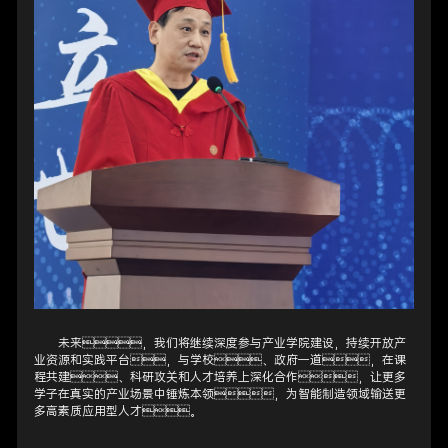
未来，我们将继续深度参与产业学院建设，持续开放产
业资源和实践平台，与学校、政府一道，在课
程共建、科研攻关和人才培养上深化合作，让更多
学子在真实的产业场景中锤炼本领，为智能制造领域输送更
多高素质应用型人才。