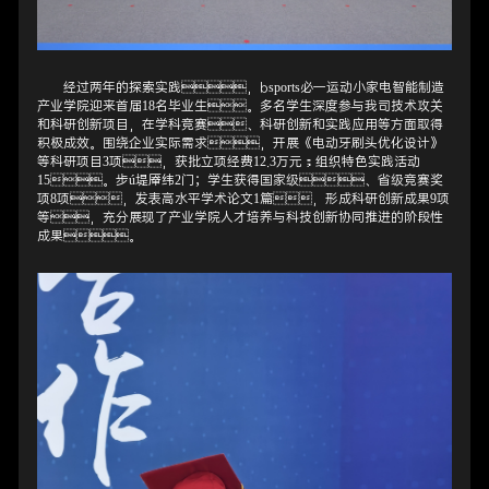
经过两年的探索实践，bsports必一运动小家电智能制造
产业学院迎来首届18名毕业生。多名学生深度参与我司技术攻关
和科研创新项目，在学科竞赛、科研创新和实践应用等方面取得
积极成效。围绕企业实际需求，开展《电动牙刷头优化设计》
等科研项目3项，获批立项经费12.3万元；组织特色实践活动
15。步ú堤厣纬2门；学生获得国家级、省级竞赛奖
项8项，发表高水平学术论文1篇，形成科研创新成果9项
等，充分展现了产业学院人才培养与科技创新协同推进的阶段性
成果。